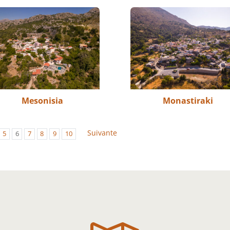
Mesonisia
Monastiraki
Suivante
5
6
7
8
9
10