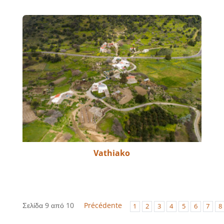
Vathiako
Σελίδα 9 από 10
Précédente
1
2
3
4
5
6
7
8