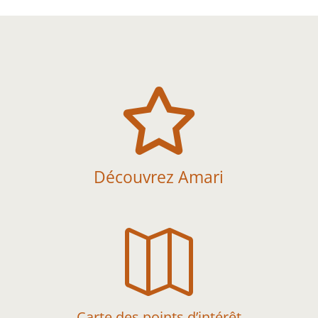

Découvrez Amari

Carte des points d’intérêt