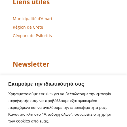
Liens utiles
Municipalité d’Amari
Région de Crète
Géoparc de Psiloritis
Newsletter
Email
Εκτιμούμε την ιδιωτικότητά σας
Χρησιμοποιούμε cookies για να βελτιώσουμε την εμπειρία
περιήγησής σας, να προβάλλουμε εξατομικευμένο
περιεχόμενο και να αναλύουμε την επισκεψιμότητά μας.
Κάνοντας κλικ στο "Αποδοχή όλων", συναινείτε στη χρήση
των cookies από εμάς.