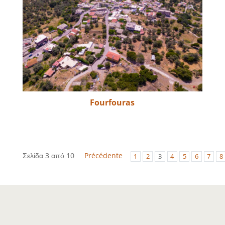
Fourfouras
Σελίδα 3 από 10
Précédente
1
2
3
4
5
6
7
8