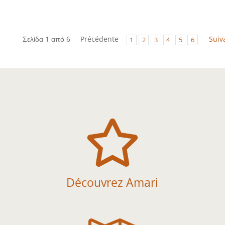
Σελίδα 1 από 6
Précédente
Suiv
1
2
3
4
5
6

Découvrez Amari