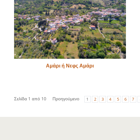
Αμάρι ή Νεφς Αμάρι
Σελίδα 1 από 10
Προηγούμενο
1
2
3
4
5
6
7