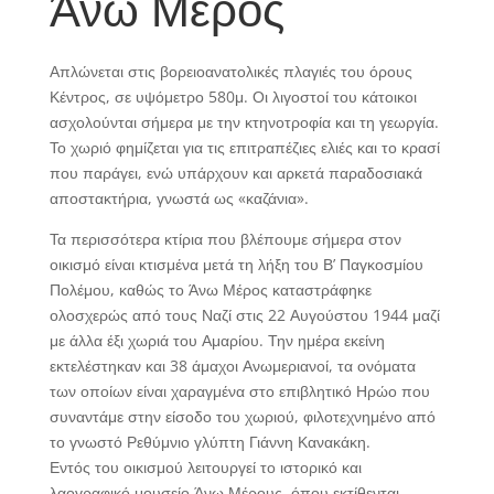
Άνω Μέρος
Απλώνεται στις βορειοανατολικές πλαγιές του όρους
Κέντρος, σε υψόμετρο 580μ. Οι λιγοστοί του κάτοικοι
ασχολούνται σήμερα με την κτηνοτροφία και τη γεωργία.
Το χωριό φημίζεται για τις επιτραπέζιες ελιές και το κρασί
που παράγει, ενώ υπάρχουν και αρκετά παραδοσιακά
αποστακτήρια, γνωστά ως «καζάνια».
Τα περισσότερα κτίρια που βλέπουμε σήμερα στον
οικισμό είναι κτισμένα μετά τη λήξη του Β’ Παγκοσμίου
Πολέμου, καθώς το Άνω Μέρος καταστράφηκε
ολοσχερώς από τους Ναζί στις 22 Αυγούστου 1944 μαζί
με άλλα έξι χωριά του Αμαρίου. Την ημέρα εκείνη
εκτελέστηκαν και 38 άμαχοι Ανωμεριανοί, τα ονόματα
των οποίων είναι χαραγμένα στο επιβλητικό Ηρώο που
συναντάμε στην είσοδο του χωριού, φιλοτεχνημένο από
το γνωστό Ρεθύμνιο γλύπτη Γιάννη Κανακάκη.
Εντός του οικισμού λειτουργεί το ιστορικό και
λαογραφικό μουσείο Άνω Μέρους, όπου εκτίθενται