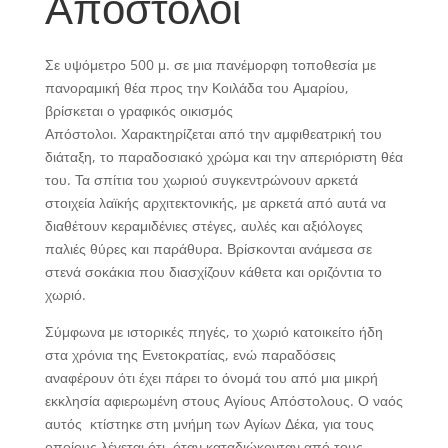
Απόστολοι
Σε υψόμετρο 500 μ. σε μια πανέμορφη τοποθεσία με
πανοραμική θέα προς την Κοιλάδα του Αμαρίου,
βρίσκεται ο γραφικός οικισμός
Απόστολοι. Χαρακτηρίζεται από την αμφιθεατρική του
διάταξη, το παραδοσιακό χρώμα και την απεριόριστη θέα
του. Τα σπίτια του χωριού συγκεντρώνουν αρκετά
στοιχεία λαϊκής αρχιτεκτονικής, με αρκετά από αυτά να
διαθέτουν κεραμιδένιες στέγες, αυλές και αξιόλογες
παλιές θύρες και παράθυρα. Βρίσκονται ανάμεσα σε
στενά σοκάκια που διασχίζουν κάθετα και οριζόντια το
χωριό.
Σύμφωνα με ιστορικές πηγές, το χωριό κατοικείτο ήδη
στα χρόνια της Ενετοκρατίας, ενώ παραδόσεις
αναφέρουν ότι έχει πάρει το όνομά του από μια μικρή
εκκλησία αφιερωμένη στους Αγίους Απόστολους. Ο ναός
αυτός κτίστηκε στη μνήμη των Αγίων Δέκα, για τους
οποίους λέγεται ότι, όταν καταδιώκονταν από τους