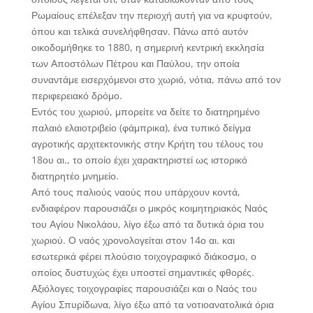
Ρωμαίους επέλεξαν την περιοχή αυτή για να κρυφτούν,
όπου και τελικά συνελήφθησαν. Πάνω από αυτόν
οικοδομήθηκε το 1880, η σημερινή κεντρική εκκλησία
των Αποστόλων Πέτρου και Παύλου, την οποία
συναντάμε εισερχόμενοι στο χωριό, νότια, πάνω από τον
περιφερειακό δρόμο.
Εντός του χωριού, μπορείτε να δείτε το διατηρημένο
παλαιό ελαιοτριβείο (φάμπρικα), ένα τυπικό δείγμα
αγροτικής αρχιτεκτονικής στην Κρήτη του τέλους του
18ου αι., το οποίο έχει χαρακτηριστεί ως ιστορικό
διατηρητέο μνημείο.
Από τους παλιούς ναούς που υπάρχουν κοντά,
ενδιαφέρον παρουσιάζει ο μικρός κοιμητηριακός Ναός
του Αγίου Νικολάου, λίγο έξω από τα δυτικά όρια του
χωριού. Ο ναός χρονολογείται στον 14ο αι. και
εσωτερικά φέρει πλούσιο τοιχογραφικό διάκοσμο, ο
οποίος δυστυχώς έχει υποστεί σημαντικές φθορές.
Αξιόλογες τοιχογραφίες παρουσιάζει και ο Ναός του
Αγίου Σπυρίδωνα, λίγο έξω από τα νοτιοανατολικά όρια