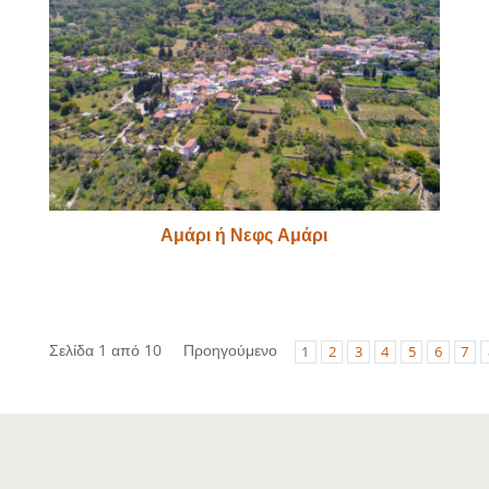
Αμάρι ή Νεφς Αμάρι
Σελίδα 1 από 10
Προηγούμενο
1
2
3
4
5
6
7