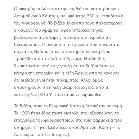
Ο οικισμός απλώνεται στην καρδιά του καταπράσινου
Ασωμαθιανού Κάμπου, σε υψόμετρο 360 μ. νοτιοδυτικά
του Φουρφουρά. Το Βιζάρι είναι από τους παλαιότερους
οικισμούς του Αμαρίου, αφού ιστορικές πηγές
βεβαιώνουν την ύπαρξή του κατά την περίοδο της
Ενετοκρατίας. Η ονομασία του χωριού που συναντάται
συχνά ως Βυζάρι, όπως υποστηρίζουν ορισμένοι,
προήλθε από το «βυζί του Άρεως». Η λέξη βυζί
δικαιολογείται από το γεγονός ότι το Βυζάρι ήταν το
κέντρο της επαρχίας και η λέξη Άρεως από το γεγονός
ότι οι Βυζαντινοί ήταν πολεμιστές. Άλλοι όμως
υποστηρίζουν ότι η λέξη Βιζάρι παράγεται από τη
λατινική λέξη visum, που σημαίνει ωραία θέα.
Το Βιζάρι, πριν τη Γερμανική Κατοχή βρισκόταν σε ακμή.
Το 1929 ήταν έδρα πέντε γιατρών που εξασκούσαν το
επάγγελμα του φαρμακοποιού, στα τρία φαρμακεία που
υπήρχαν. [Πηγή: Εκδοτικός οίκος Αρσινόη. Κρήτη – Το
Αφιέρωμα. Τοπικές Ιστορίες].