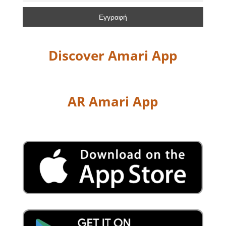
Discover Amari App
AR Amari App