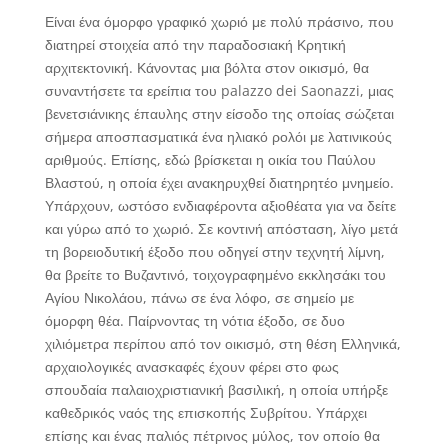
Είναι ένα όμορφο γραφικό χωριό με πολύ πράσινο, που
διατηρεί στοιχεία από την παραδοσιακή Κρητική
αρχιτεκτονική. Κάνοντας μια βόλτα στον οικισμό, θα
συναντήσετε τα ερείπια του palazzo dei Saonazzi, μιας
βενετσιάνικης έπαυλης στην είσοδο της οποίας σώζεται
σήμερα αποσπασματικά ένα ηλιακό ρολόι με λατινικούς
αριθμούς. Επίσης, εδώ βρίσκεται η οικία του Παύλου
Βλαστού, η οποία έχει ανακηρυχθεί διατηρητέο μνημείο.
Υπάρχουν, ωστόσο ενδιαφέροντα αξιοθέατα για να δείτε
και γύρω από το χωριό. Σε κοντινή απόσταση, λίγο μετά
τη βορειοδυτική έξοδο που οδηγεί στην τεχνητή λίμνη,
θα βρείτε το Βυζαντινό, τοιχογραφημένο εκκλησάκι του
Αγίου Νικολάου, πάνω σε ένα λόφο, σε σημείο με
όμορφη θέα. Παίρνοντας τη νότια έξοδο, σε δυο
χιλιόμετρα περίπου από τον οικισμό, στη θέση Ελληνικά,
αρχαιολογικές ανασκαφές έχουν φέρει στο φως
σπουδαία παλαιοχριστιανική βασιλική, η οποία υπήρξε
καθεδρικός ναός της επισκοπής Συβρίτου. Υπάρχει
επίσης και ένας παλιός πέτρινος μύλος, τον οποίο θα