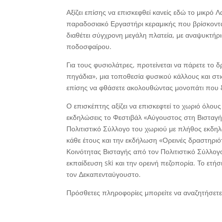
Αξίζει επίσης να επισκεφθεί κανείς εδώ το μικρό
παραδοσιακό Εργαστήρι κεραμικής που βρίσκοντα
διαθέτει σύγχρονη μεγάλη πλατεία, με αναψυκτήρι
ποδοσφαίρου.
Για τους φυσιολάτρες, προτείνεται να πάρετε το 
πηγάδια», μια τοποθεσία φυσικού κάλλους και στις
επίσης να φθάσετε ακολουθώντας μονοπάτι που ξ
Ο επισκέπτης αξίζει να επισκεφτεί το χωριό όλου
εκδηλώσεις το Φεστιβάλ «Αύγουστος στη Βισταγή
Πολιτιστικό Σύλλογο του χωριού με πλήθος εκδη
κάθε έτους και την εκδήλωση «Ορεινές δραστηριό
Κοινότητας Βισταγής από τον Πολιτιστικό Σύλλογ
εκπαίδευση ski και την ορεινή πεζοπορία. Το ετήσ
τον Δεκαπενταύγουστο.
Πρόσθετες πληροφορίες μπορείτε να αναζητήσετε