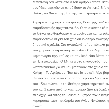
Μπισταγή οφείλεται στο ν του άρθρου αιτιατ. στη
συνήθεια μερικών να αποδίδουν το Λατινικό Β (μπ)
Πόλεις και Χωριά της Κρήτης στο πέρασμα των αι
Σήμερα στο γραφικό οικισμό της Βισταγής σώζοντα
παραδοσιακής αρχιτεκτονικής. Ο επισκέπτης εδώ 
τα λίθινα περιθυρώματα στα ανοίγματα και τα τοξ
παραδοσιακά κτίρια του χωριού ιδιαίτερο ενδιαφ
δημοτικά σχολεία. Στο ανατολικό τμήμα, εύκολα μπ
του χωριού, αφιερωμένη στον Άγιο Χαράλαμπο κα
καμπαναριό της, καθώς και τον Ιερό Ναό Μεταμο
επί Ενετοκρατίας. Ο Ι.Ν. έχει στο εικονοστάσι του
κατασκεύασαν για να μην μπαίνουν στο χωριό τα 
Κρήτη – Το Αφιέρωμα. Τοπικές Ιστορίες]. Λίγο βό
Θεοτόκου, βρίσκεται επίσης το μικρό εκκλησάκι τ
του 15ου αιώνα, με το ιδιαίτερο χαρακτηριστικό 
του και 3 κάτω από το καμπαναριό (Δυτική όψη).
περιοχής και εκτός του οικισμού (προς τον οικισμ
καμαροσκέπαστη εκκλησία του Αγίου Νικολάου, η 
αιώνα.