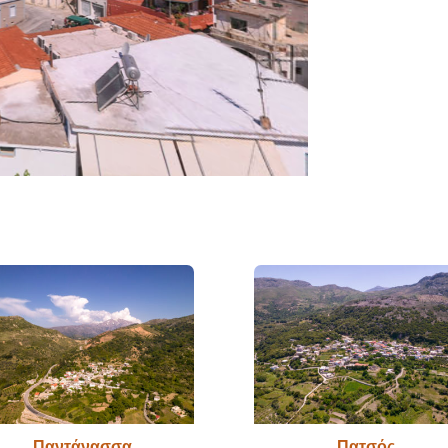
Παντάνασσα
Πατσός