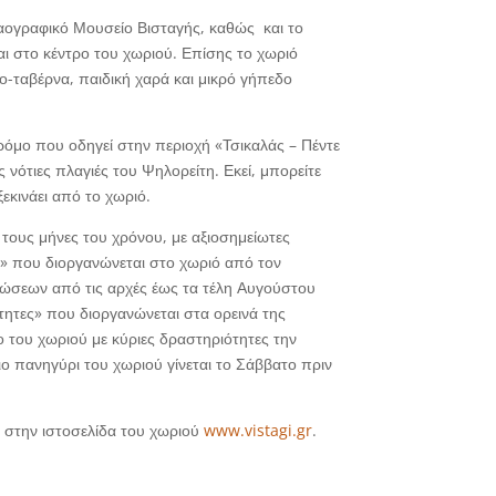
 Λαογραφικό Μουσείο Βισταγής, καθώς και το
ι στο κέντρο του χωριού. Επίσης το χωριό
ο-ταβέρνα, παιδική χαρά και μικρό γήπεδο
δρόμο που οδηγεί στην περιοχή «Τσικαλάς – Πέντε
 νότιες πλαγιές του Ψηλορείτη. Εκεί, μπορείτε
εκινάει από το χωριό.
ς τους μήνες του χρόνου, με αξιοσημείωτες
» που διοργανώνεται στο χωριό από τον
λώσεων από τις αρχές έως τα τέλη Αυγούστου
τητες» που διοργανώνεται στα ορεινά της
ο του χωριού με κύριες δραστηριότητες την
ιο πανηγύρι του χωριού γίνεται το Σάββατο πριν
 στην ιστοσελίδα του χωριού
www.vistagi.gr
.