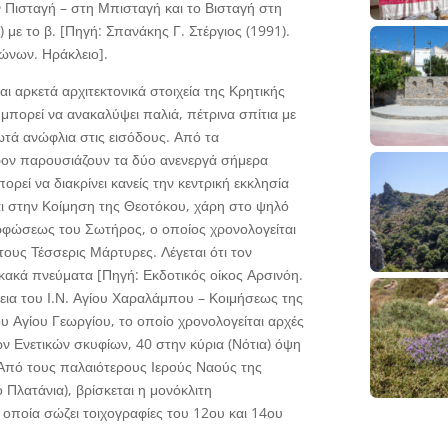
ν Πισταγή – στη Μπισταγή και το Βισταγή στη
 με το β. [Πηγή: Σπανάκης Γ. Στέργιος (1991).
ώνων. Ηράκλειο].
ι αρκετά αρχιτεκτονικά στοιχεία της Κρητικής
μπορεί να ανακαλύψει παλιά, πέτρινα σπίτια με
ωτά ανώφλια στις εισόδους. Από τα
έρον παρουσιάζουν τα δύο ανενεργά σήμερα
ορεί να διακρίνει κανείς την κεντρική εκκλησία
ι στην Κοίμηση της Θεοτόκου, χάρη στο ψηλό
ρφώσεως του Σωτήρος, ο οποίος χρονολογείται
 τους Τέσσερις Μάρτυρες. Λέγεται ότι τον
κακά πνεύματα [Πηγή: Εκδοτικός οίκος Αρσινόη.
ρεια του Ι.Ν. Αγίου Χαραλάμπου – Κοιμήσεως της
ου Αγίου Γεωργίου, το οποίο χρονολογείται αρχές
των Ενετικών σκυφίων, 40 στην κύρια (Νότια) όψη
 Από τους παλαιότερους Ιερούς Ναούς της
ό Πλατάνια), βρίσκεται η μονόκλιτη
οποία σώζει τοιχογραφίες του 12ου και 14ου