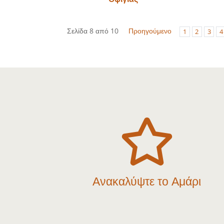
Σελίδα 8 από 10
Προηγούμενο
1
2
3
4

Ανακαλύψτε το Αμάρι