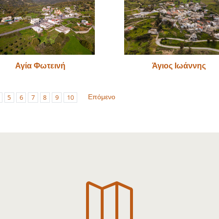
Αγία Φωτεινή
Άγιος Ιωάννης
Επόμενο
5
6
7
8
9
10
