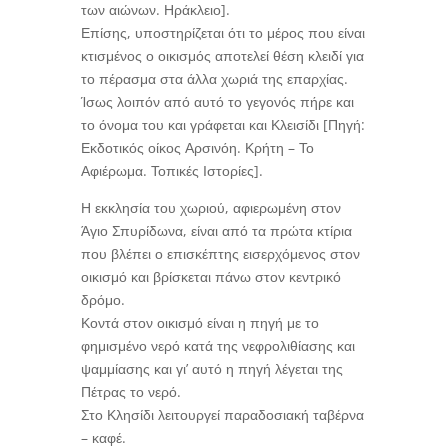
των αιώνων. Ηράκλειο].
Επίσης, υποστηρίζεται ότι το μέρος που είναι
κτισμένος ο οικισμός αποτελεί θέση κλειδί για
το πέρασμα στα άλλα χωριά της επαρχίας.
Ίσως λοιπόν από αυτό το γεγονός πήρε και
το όνομα του και γράφεται και Κλεισίδι [Πηγή:
Εκδοτικός οίκος Αρσινόη. Κρήτη – Το
Αφιέρωμα. Τοπικές Ιστορίες].
Η εκκλησία του χωριού, αφιερωμένη στον
Άγιο Σπυρίδωνα, είναι από τα πρώτα κτίρια
που βλέπει ο επισκέπτης εισερχόμενος στον
οικισμό και βρίσκεται πάνω στον κεντρικό
δρόμο.
Κοντά στον οικισμό είναι η πηγή με το
φημισμένο νερό κατά της νεφρολιθίασης και
ψαμμίασης και γι’ αυτό η πηγή λέγεται της
Πέτρας το νερό.
Στο Κλησίδι λειτουργεί παραδοσιακή ταβέρνα
– καφέ.