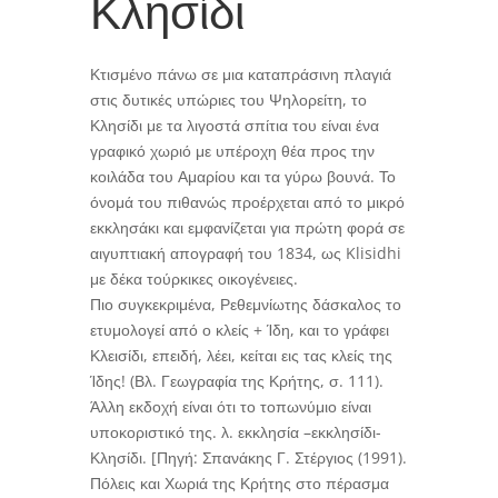
Κλησίδι
Κτισμένο πάνω σε μια καταπράσινη πλαγιά
στις δυτικές υπώριες του Ψηλορείτη, το
Κλησίδι με τα λιγοστά σπίτια του είναι ένα
γραφικό χωριό με υπέροχη θέα προς την
κοιλάδα του Αμαρίου και τα γύρω βουνά. Το
όνομά του πιθανώς προέρχεται από το μικρό
εκκλησάκι και εμφανίζεται για πρώτη φορά σε
αιγυπτιακή απογραφή του 1834, ως Klisidhi
με δέκα τούρκικες οικογένειες.
Πιο συγκεκριμένα, Ρεθεμνίωτης δάσκαλος το
ετυμολογεί από ο κλείς + Ίδη, και το γράφει
Κλεισίδι, επειδή, λέει, κείται εις τας κλείς της
Ίδης! (Βλ. Γεωγραφία της Κρήτης, σ. 111).
Άλλη εκδοχή είναι ότι το τοπωνύμιο είναι
υποκοριστικό της. λ. εκκλησία –εκκλησίδι-
Κλησίδι. [Πηγή: Σπανάκης Γ. Στέργιος (1991).
Πόλεις και Χωριά της Κρήτης στο πέρασμα