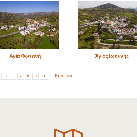
Αγία Φωτεινή
Άγιος Ιωάννης
Επόμενο
5
6
7
8
9
10