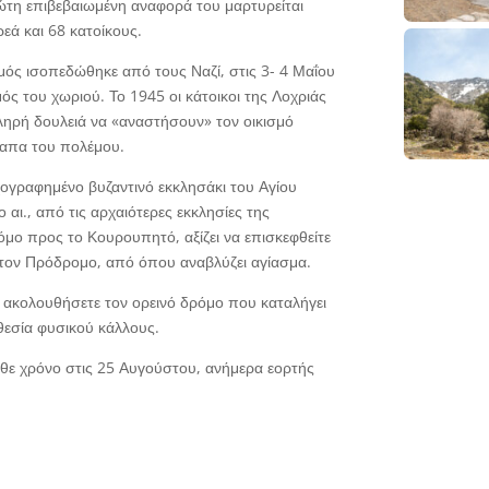
πρώτη επιβεβαιωμένη αναφορά του μαρτυρείται
εά και 68 κατοίκους.
σμός ισοπεδώθηκε από τους Ναζί, στις 3- 4 Μαΐου
ς του χωριού. Το 1945 οι κάτοικοι της Λοχριάς
ληρή δουλειά να «αναστήσουν» τον οικισμό
λαπα του πολέμου.
χογραφημένο βυζαντινό εκκλησάκι του Αγίου
 αι., από τις αρχαιότερες εκκλησίες της
όμο προς το Κουρουπητό, αξίζει να επισκεφθείτε
 τον Πρόδρομο, από όπου αναβλύζει αγίασμα.
α ακολουθήσετε τον ορεινό δρόμο που καταλήγει
θεσία φυσικού κάλλους.
άθε χρόνο στις 25 Αυγούστου, ανήμερα εορτής