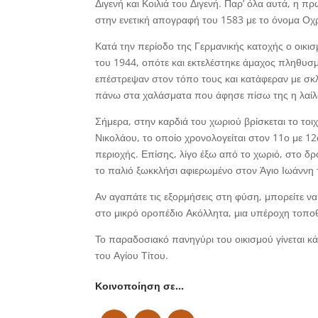
Διγενή και Κοιλιά του Διγενή. Παρ’ όλα αυτά, η 
στην ενετική απογραφή του 1583 με το όνομα Οχρ
Κατά την περίοδο της Γερμανικής κατοχής ο οικι
του 1944, οπότε και εκτελέστηκε άμαχος πληθυσμό
επέστρεψαν στον τόπο τους και κατάφεραν με σκ
πάνω στα χαλάσματα που άφησε πίσω της η λαί
Σήμερα, στην καρδιά του χωριού βρίσκεται το τοι
Νικολάου, το οποίο χρονολογείται στον 11ο με 12ο
περιοχής. Επίσης, λίγο έξω από το χωριό, στο δρ
το παλιό ξωκκλήσι αφιερωμένο στον Άγιο Ιωάννη
Αν αγαπάτε τις εξορμήσεις στη φύση, μπορείτε ν
στο μικρό οροπέδιο Ακόλλητα, μια υπέροχη τοπο
Το παραδοσιακό πανηγύρι του οικισμού γίνεται κ
του Αγίου Τίτου.
Κοινοποίηση σε…