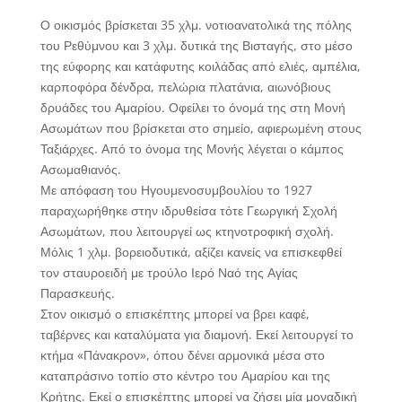
Ο οικισμός βρίσκεται 35 χλμ. νοτιοανατολικά της πόλης
του Ρεθύμνου και 3 χλμ. δυτικά της Βισταγής, στο μέσο
της εύφορης και κατάφυτης κοιλάδας από ελιές, αμπέλια,
καρποφόρα δένδρα, πελώρια πλατάνια, αιωνόβιους
δρυάδες του Αμαρίου. Οφείλει το όνομά της στη Μονή
Ασωμάτων που βρίσκεται στο σημείο, αφιερωμένη στους
Ταξιάρχες. Από το όνομα της Μονής λέγεται ο κάμπος
Ασωμαθιανός.
Με απόφαση του Ηγουμενοσυμβουλίου το 1927
παραχωρήθηκε στην ιδρυθείσα τότε Γεωργική Σχολή
Ασωμάτων, που λειτουργεί ως κτηνοτροφική σχολή.
Μόλις 1 χλμ. βορειοδυτικά, αξίζει κανείς να επισκεφθεί
τον σταυροειδή με τρούλο Ιερό Ναό της Αγίας
Παρασκευής.
Στον οικισμό ο επισκέπτης μπορεί να βρει καφέ,
ταβέρνες και καταλύματα για διαμονή. Εκεί λειτουργεί το
κτήμα «Πάνακρον», όπου δένει αρμονικά μέσα στο
καταπράσινο τοπίο στο κέντρο του Αμαρίου και της
Κρήτης. Εκεί ο επισκέπτης μπορεί να ζήσει μία μοναδική