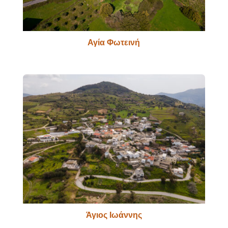
Αγία Φωτεινή
Άγιος Ιωάννης