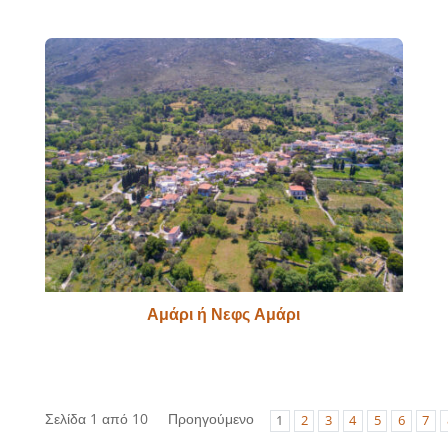
Αμάρι ή Νεφς Αμάρι
Σελίδα 1 από 10
Προηγούμενο
1
2
3
4
5
6
7