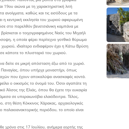
αι 19ου αιώνα με τη χαρακτηριστική λιτή
τα ανοίγματα, καθώς και τις εισόδους με τα
ει η κεντρική εκκλησία του χωριού αφιερωμένη
σε στο παρελθόν βενετσιάνικη καμπάνα με
 βρίσκεται ο τοιχογραφημένος Ναός του Μιχαήλ
όσοψη, η οποία φέρει περίτεχνο γοτθικό θύρωμα
υ χωριού, ιδιαίτερο ενδιαφέρον έχει η Κάτω Βρύση
σε κάποτε το πλυσταριό του χωριού.
να δείτε σε μικρή απόσταση έξω από το χωριό.
ης Παναγίας, όπου υπήρχε μοναστήρι, όπως
ναχών που έχουν αποκαλύψει ανασκαφές κοντά.
φείλει ο οικισμός το όνομά του. Όσοι αγαπάτε τη
κό Άλσος της Ελιάς, όπου θα έχετε την ευκαιρία
μεσα σε υπεραιωνόβια ελαιόδεντρα. Τέλος,
φο, στη θέση Κόκκινος Χάρακας, αρχαιολογικές
ο παλαιοανακτορικής περιόδου, το οποίο είναι
θε χρόνο στις 17 Ιουλίου, ανήμερα εορτής της