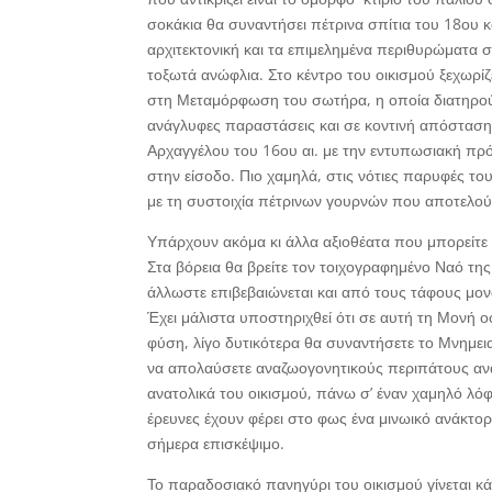
σοκάκια θα συναντήσει πέτρινα σπίτια του 18ου κ
αρχιτεκτονική και τα επιμελημένα περιθυρώματα σ
τοξωτά ανώφλια. Στο κέντρο του οικισμού ξεχωρίζ
στη Μεταμόρφωση του σωτήρα, η οποία διατηρού
ανάγλυφες παραστάσεις και σε κοντινή απόσταση
Αρχαγγέλου του 16ου αι. με την εντυπωσιακή πρ
στην είσοδο. Πιο χαμηλά, στις νότιες παρυφές το
με τη συστοιχία πέτρινων γουρνών που αποτελού
Υπάρχουν ακόμα κι άλλα αξιοθέατα που μπορείτε 
Στα βόρεια θα βρείτε τον τοιχογραφημένο Ναό τ
άλλωστε επιβεβαιώνεται και από τους τάφους μο
Έχει μάλιστα υποστηριχθεί ότι σε αυτή τη Μονή ο
φύση, λίγο δυτικότερα θα συναντήσετε το Μνημεια
να απολαύσετε αναζωογονητικούς περιπάτους ανά
ανατολικά του οικισμού, πάνω σ’ έναν χαμηλό λό
έρευνες έχουν φέρει στο φως ένα μινωικό ανάκτορ
σήμερα επισκέψιμο.
Το παραδοσιακό πανηγύρι του οικισμού γίνεται κά