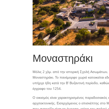
Μοναστηράκι
Μόλις 2 χλμ. από την ιστορική Σχολή Ασωμάτων, 
Μοναστηράκι. Το πανέμορφο χωριό κατοικείται εδώ
υπήρχε ήδη κατά την Β’ Βυζαντινή περίοδο, καθώς
έγγραφο του 1254.
Ο οικισμός είναι χαρακτηρισμένος παραδοσιακός κ
αρχιτεκτονικής. Εισερχόμενος ο επισκέπτης στο
που αντικρίζει είναι το όμορφο κτίριο του παλιού