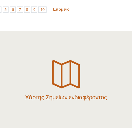
Επόμενο
5
6
7
8
9
10

Χάρτης Σημείων ενδιαφέροντος