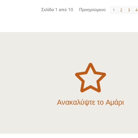
Σελίδα 1 από 10
Προηγούμενο
1
2
3
4

Ανακαλύψτε το Αμάρι