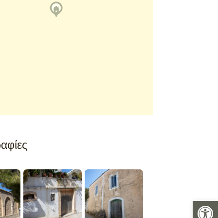
αφίες
Ανοίξτε 