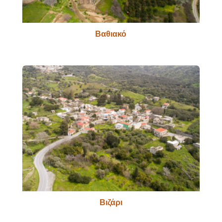
Βαθιακό
Βιζάρι