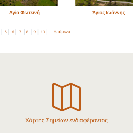
Αγία Φωτεινή
Άγιος Ιωάννης
Επόμενο
5
6
7
8
9
10

Χάρτης Σημείων ενδιαφέροντος