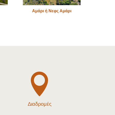
Αμάρι ή Νεφς Αμάρι

Διαδρομές