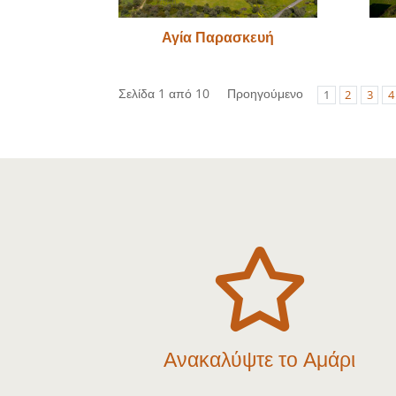
Αγία Παρασκευή
Σελίδα 1 από 10
Προηγούμενο
1
2
3
4

Ανακαλύψτε το Αμάρι