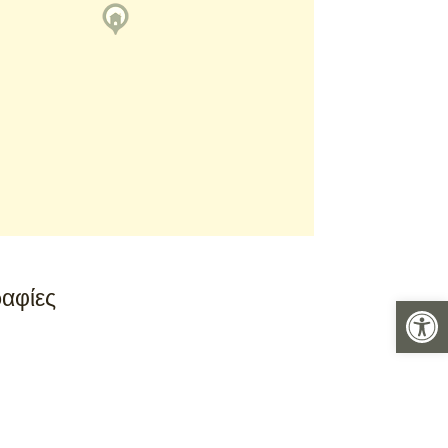
αφίες
Ανοίξτε 