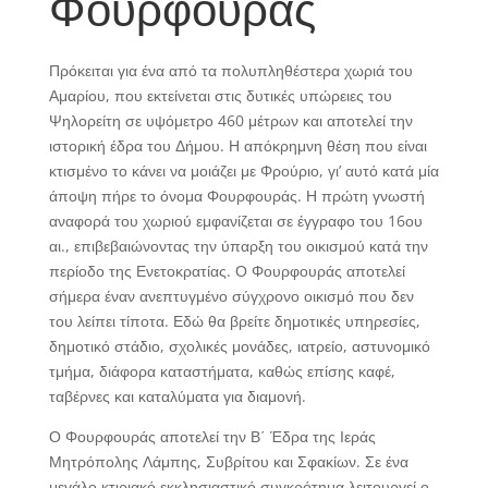
Φουρφουράς
Πρόκειται για ένα από τα πολυπληθέστερα χωριά του
Αμαρίου, που εκτείνεται στις δυτικές υπώρειες του
Ψηλορείτη σε υψόμετρο 460 μέτρων και αποτελεί την
ιστορική έδρα του Δήμου. Η απόκρημνη θέση που είναι
κτισμένο το κάνει να μοιάζει με Φρούριο, γι’ αυτό κατά μία
άποψη πήρε το όνομα Φουρφουράς. Η πρώτη γνωστή
αναφορά του χωριού εμφανίζεται σε έγγραφο του 16ου
αι., επιβεβαιώνοντας την ύπαρξη του οικισμού κατά την
περίοδο της Ενετοκρατίας. Ο Φουρφουράς αποτελεί
σήμερα έναν ανεπτυγμένο σύγχρονο οικισμό που δεν
του λείπει τίποτα. Εδώ θα βρείτε δημοτικές υπηρεσίες,
δημοτικό στάδιο, σχολικές μονάδες, ιατρείο, αστυνομικό
τμήμα, διάφορα καταστήματα, καθώς επίσης καφέ,
ταβέρνες και καταλύματα για διαμονή.
Ο Φουρφουράς αποτελεί την Β΄ Έδρα της Ιεράς
Μητρόπολης Λάμπης, Συβρίτου και Σφακίων. Σε ένα
μεγάλο κτιριακό εκκλησιαστικό συγκρότημα λειτουργεί ο