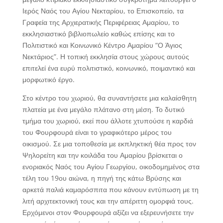
Ιερός Ναός του Αγίου Νεκταρίου, το Επισκοπείο, τα
Γραφεία της Αρχιερατικής Περιφέρειας Αμαρίου, το
εκκλησιαστικό βιβλιοπωλείο καθώς επίσης και το
Πολιτιστικό και Κοινωνικό Κέντρο Αμαρίου “Ο Άγιος
Νεκτάριος”. Η τοπική εκκλησία στους χώρους αυτούς
επιτελεί ένα ευρύ πολιτιστικό, κοινωνικό, ποιμαντικό και
μορφωτικό έργο.
Στο κέντρο του χωριού, θα συναντήσετε μια καλαίσθητη
πλατεία με ένα μεγάλο πλάτανο στη μέση. Το δυτικό
τμήμα του χωριού, εκεί που άλλοτε χτυπούσε η καρδιά
του Φουρφουρά είναι το γραφικότερο μέρος του
οικισμού. Σε μια τοποθεσία με εκπληκτική θέα προς τον
Ψηλορείτη και την κοιλάδα του Αμαρίου βρίσκεται ο
ενοριακός Ναός του Αγίου Γεωργίου, οικοδομημένος στα
τέλη του 19ου αιώνα, η πηγή της κάτω Βρύσης και
αρκετά παλιά καμαρόσπιτα που κάνουν εντύπωση με τη
λιτή αρχιτεκτονική τους και την απέριττη ομορφιά τους.
Ερχόμενοι στον Φουρφουρά αξίζει να εξερευνήσετε την