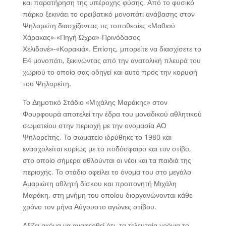
και παρατήρηση της υπέροχης φύσης. Από το φυσικό
πάρκο ξεκινάει το ορειβατικό μονοπάτι ανάβασης στον
Ψηλορείτη διασχίζοντας τις τοποθεσίες «Μαθιού
Χάρακας»-«Πηγή Ώχρα»-Πρινόδασος
Χελιδονέ»-«Κορακιά». Επίσης, μπορείτε να διασχίσετε το
Ε4 μονοπάτι, ξεκινώντας από την ανατολική πλευρά του
χωριού το οποίο σας οδηγεί και αυτό προς την κορυφή
του Ψηλορείτη.
Το Δημοτικό Στάδιο «Μιχάλης Μαράκης» στον
Φουρφουρά αποτελεί την έδρα του μοναδικού αθλητικού
σωματείου στην περιοχή με την ονομασία ΑΟ
Ψηλορείτης. Το σωματείο ιδρύθηκε το 1980 και
ενασχολείται κυρίως με το ποδόσφαιρο και τον στίβο,
στο οποίο σήμερα αθλούνται οι νέοι και τα παιδιά της
περιοχής. Το στάδιο οφείλει το όνομα του στο μεγάλο
Αμαριώτη αθλητή δίσκου και προπονητή Μιχάλη
Μαράκη, στη μνήμη του οποίου διοργανώνονται κάθε
χρόνο τον μήνα Αύγουστο αγώνες στίβου.
Αξίζει ακόμα να αναφερθεί ότι, τα τελευταία χρόνια το