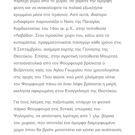
περιοχή γύρω από το χωριό, να χαρείτε την όμορφη
φύση και να ανακαλύψετε τα παλαιά εξωκλήσια
κρυμμένα μέσα στο πράσινο. Από αυτά, ιδιαίτερο
ενδιαφέρον παρουσιάζει ο Ναός της Παναγίας
Καρδιώτισσας του 14ου αι. μ.Χ., στην τοποθεσία
«Λειβάδα». Στον προαύλιο χώρο του, κάτω από τα
κυπαρίσσια, πραγματοποιείται πανηγύρι κάθε χρόνο στις
8 Σεπτεμβρίου, ανήμερα εορτής της Γέννησης της
Θεοτόκου. Επίσης, στην αγροτική τοποθεσία Μουρτσέ,
νοτιοανατολικά από τον Φουρφουρά βρίσκεται ο
Βυζαντινός ναός του Αγίου Γεωργίου που χρονολογείται
στις αρχές του 15ου αιώνα, ενώ μισό χιλιόμετρο νότια
του Φουρφουρά πάνω σε έναν λόφο βρίσκεται η μικρή
εκκλησία αφιερωμένη στον Ευαγγελισμό της Θεοτόκου.
Για τους λάτρεις της πεζοπορίας υπάρχει το φυσικό
πάρκο Φουρφουρά στις δυτικές υπώρειες του
Ψηλορείτη, σε απόσταση λιγότερη από 1 χλμ. βόρεια
του χωριού, που αποτελεί ένα όμορφα διαμορφωμένο
χώρο όπου θα βρείτε μονοπάτια και κιόσκι για ανάπαυση