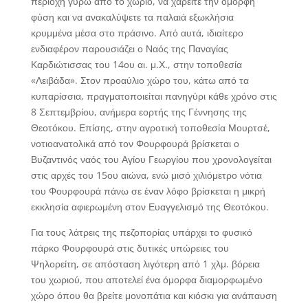
περιοχή γύρω από το χωριό, να χαρείτε την όμορφη
φύση και να ανακαλύψετε τα παλαιά εξωκλήσια
κρυμμένα μέσα στο πράσινο. Από αυτά, ιδιαίτερο
ενδιαφέρον παρουσιάζει ο Ναός της Παναγίας
Καρδιώτισσας του 14ου αι. μ.Χ., στην τοποθεσία
«Λειβάδα». Στον προαύλιο χώρο του, κάτω από τα
κυπαρίσσια, πραγματοποιείται πανηγύρι κάθε χρόνο στις
8 Σεπτεμβρίου, ανήμερα εορτής της Γέννησης της
Θεοτόκου. Επίσης, στην αγροτική τοποθεσία Μουρτσέ,
νοτιοανατολικά από τον Φουρφουρά βρίσκεται ο
Βυζαντινός ναός του Αγίου Γεωργίου που χρονολογείται
στις αρχές του 15ου αιώνα, ενώ μισό χιλιόμετρο νότια
του Φουρφουρά πάνω σε έναν λόφο βρίσκεται η μικρή
εκκλησία αφιερωμένη στον Ευαγγελισμό της Θεοτόκου.
Για τους λάτρεις της πεζοπορίας υπάρχει το φυσικό
πάρκο Φουρφουρά στις δυτικές υπώρειες του
Ψηλορείτη, σε απόσταση λιγότερη από 1 χλμ. βόρεια
του χωριού, που αποτελεί ένα όμορφα διαμορφωμένο
χώρο όπου θα βρείτε μονοπάτια και κιόσκι για ανάπαυση