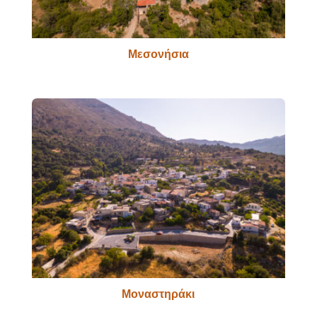
Μεσονήσια
Μοναστηράκι