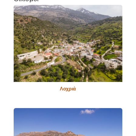
Λοχριά