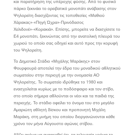
και παρατήρηση της υπέροχης φύσης. Από το φυσικό
πάρκο ξεκινάει το ορειβατικό μονοπάτι ανάβασης στον
Ψηλορείτη διασχίζοντας τις τοποθεσίες «Μαθιού
Χάρακας»-«Πηγή Ώχρα»-Πρινόδασος
Χελιδονέ»-«Κορακιά». Επίσης, μπορείτε να διασχίσετε το
Ε4 μονοπάτι, ξεκινώντας από την ανατολική πλευρά του
χωριού το οποίο σας οδηγεί και αυτό προς την κορυφή
του Ψηλορείτη.
Το Δημοτικό Στάδιο «Μιχάλης Μαράκης» στον
Φουρφουρά αποτελεί την έδρα του μοναδικού αθλητικού
σωματείου στην περιοχή με την ονομασία ΑΟ
Ψηλορείτης. Το σωματείο ιδρύθηκε το 1980 και
ενασχολείται κυρίως με το ποδόσφαιρο και τον στίβο,
στο οποίο σήμερα αθλούνται οι νέοι και τα παιδιά της
περιοχής. Το στάδιο οφείλει το όνομα του στο μεγάλο
Αμαριώτη αθλητή δίσκου και προπονητή Μιχάλη
Μαράκη, στη μνήμη του οποίου διοργανώνονται κάθε
χρόνο τον μήνα Αύγουστο αγώνες στίβου.
Αξίζει ακόμα να αναφερθεί ότι, τα τελευταία χρόνια το