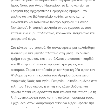
Ιερός Ναός του Αγίου Νεκταρίου, το Επισκοπείο, τα
Γραφεία της Αρχιερατικής Περιφέρειας Αμαρίου, το
εκκλησιαστικό βιβλιοπωλείο καθώς επίσης και το
Πολιτιστικό και Κοινωνικό Κέντρο Αμαρίου “Ο Άγιος
Νεκτάριος”. Η τοπική εκκλησία στους χώρους αυτούς
επιτελεί ένα ευρύ πολιτιστικό, κοινωνικό, ποιμαντικό και
μορφωτικό έργο.
Στο κέντρο του χωριού, θα συναντήσετε μια καλαίσθητη
πλατεία με ένα μεγάλο πλάτανο στη μέση. Το δυτικό
τμήμα του χωριού, εκεί που άλλοτε χτυπούσε η καρδιά
του Φουρφουρά είναι το γραφικότερο μέρος του
οικισμού. Σε μια τοποθεσία με εκπληκτική θέα προς τον
Ψηλορείτη και την κοιλάδα του Αμαρίου βρίσκεται ο
ενοριακός Ναός του Αγίου Γεωργίου, οικοδομημένος στα
τέλη του 19ου αιώνα, η πηγή της κάτω Βρύσης και
αρκετά παλιά καμαρόσπιτα που κάνουν εντύπωση με τη
λιτή αρχιτεκτονική τους και την απέριττη ομορφιά τους.
Ερχόμενοι στον Φουρφουρά αξίζει να εξερευνήσετε την