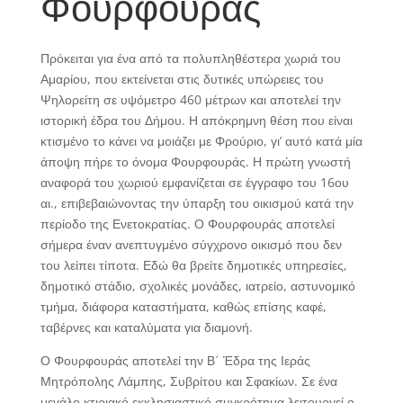
Φουρφουράς
Πρόκειται για ένα από τα πολυπληθέστερα χωριά του
Αμαρίου, που εκτείνεται στις δυτικές υπώρειες του
Ψηλορείτη σε υψόμετρο 460 μέτρων και αποτελεί την
ιστορική έδρα του Δήμου. Η απόκρημνη θέση που είναι
κτισμένο το κάνει να μοιάζει με Φρούριο, γι’ αυτό κατά μία
άποψη πήρε το όνομα Φουρφουράς. Η πρώτη γνωστή
αναφορά του χωριού εμφανίζεται σε έγγραφο του 16ου
αι., επιβεβαιώνοντας την ύπαρξη του οικισμού κατά την
περίοδο της Ενετοκρατίας. Ο Φουρφουράς αποτελεί
σήμερα έναν ανεπτυγμένο σύγχρονο οικισμό που δεν
του λείπει τίποτα. Εδώ θα βρείτε δημοτικές υπηρεσίες,
δημοτικό στάδιο, σχολικές μονάδες, ιατρείο, αστυνομικό
τμήμα, διάφορα καταστήματα, καθώς επίσης καφέ,
ταβέρνες και καταλύματα για διαμονή.
Ο Φουρφουράς αποτελεί την Β΄ Έδρα της Ιεράς
Μητρόπολης Λάμπης, Συβρίτου και Σφακίων. Σε ένα
μεγάλο κτιριακό εκκλησιαστικό συγκρότημα λειτουργεί ο