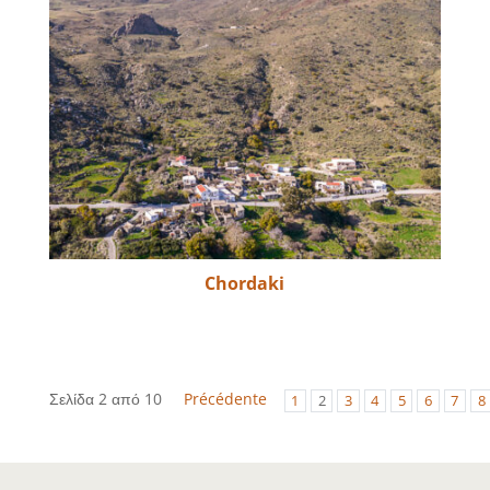
Chordaki
Σελίδα 2 από 10
Précédente
1
2
3
4
5
6
7
8