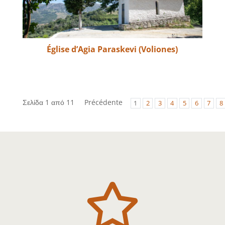
Église d’Agia Paraskevi (Voliones)
Σελίδα 1 από 11
Précédente
1
2
3
4
5
6
7
8
