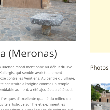
ia (Meronas)
Photos
foro Buondelmonti mentionne au début du XVe
Kallergis, qui semble avoir totalement
doxe contre les Vénitiens. Au centre du village,
a été construite à l’origine comme un temple
semblable au nord, a été ajoutée au côté sud.
s fresques d’excellente qualité du milieu du
vité artistique sur l’île et expriment les
nstantinople. C’est l’oeuvre de peintres qui