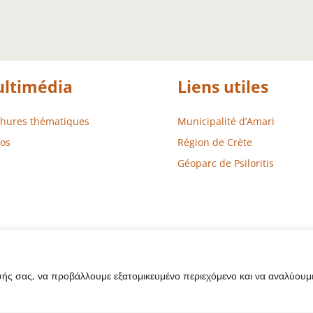
ltimédia
Liens utiles
chures thématiques
Municipalité d’Amari
os
Région de Crète
Géoparc de Psiloritis
σής σας, να προβάλλουμε εξατομικευμένο περιεχόμενο και να αναλύουμε
ite Web – Développement
Aegean Solutions
| Copyright © 2022 Mun