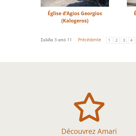
Église d’Agios Georgios
(Kalogeros)
Σελίδα 3 από 11
Précédente
1
2
3
4

Découvrez Amari