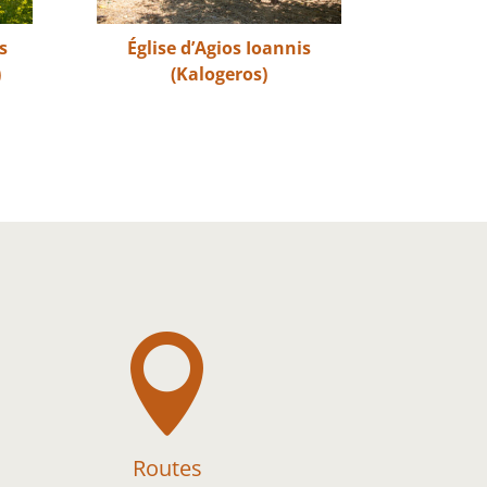
s
Église d’Agios Ioannis
)
(Kalogeros)

Routes