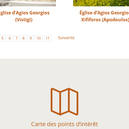
Église d’Agios Georgios
Église d’Agios Georgio
(Vistigi)
Xififoros (Apodoulos
Suivante
5
6
7
8
9
10
11

Carte des points d’intérêt