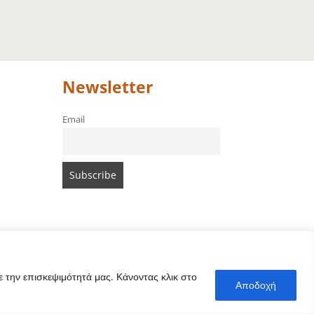
Newsletter
Email
 την επισκεψιμότητά μας. Κάνοντας κλικ στο
Αποδοχή
icipalité d’Amari