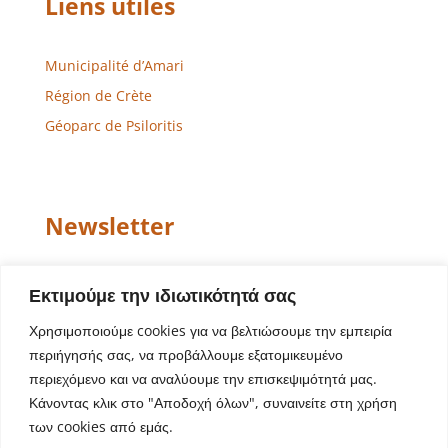
Liens utiles
Municipalité d’Amari
Région de Crète
Géoparc de Psiloritis
Newsletter
Email
Εκτιμούμε την ιδιωτικότητά σας
Χρησιμοποιούμε cookies για να βελτιώσουμε την εμπειρία
περιήγησής σας, να προβάλλουμε εξατομικευμένο
περιεχόμενο και να αναλύουμε την επισκεψιμότητά μας.
Κάνοντας κλικ στο "Αποδοχή όλων", συναινείτε στη χρήση
των cookies από εμάς.