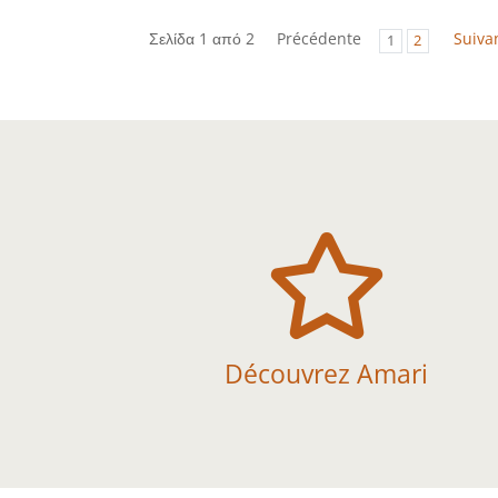
Σελίδα 1 από 2
Précédente
Suiva
1
2

Découvrez Amari