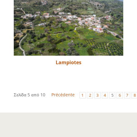
Lampiotes
Σελίδα 5 από 10
Précédente
1
2
3
4
5
6
7
8