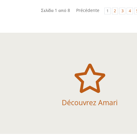
Σελίδα 1 από 8
Précédente
1
2
3
4

Découvrez Amari