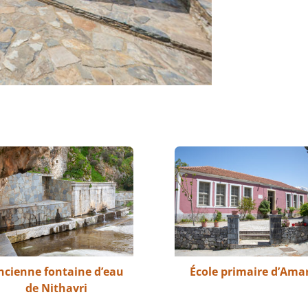
ncienne fontaine d’eau
École primaire d’Amar
de Nithavri