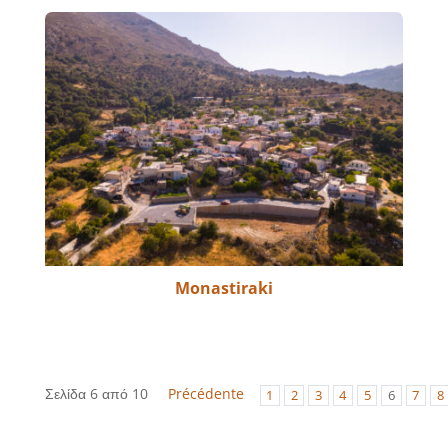
Monastiraki
Σελίδα 6 από 10
Précédente
1
2
3
4
5
6
7
8