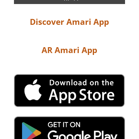
Discover Amari App
AR Amari App