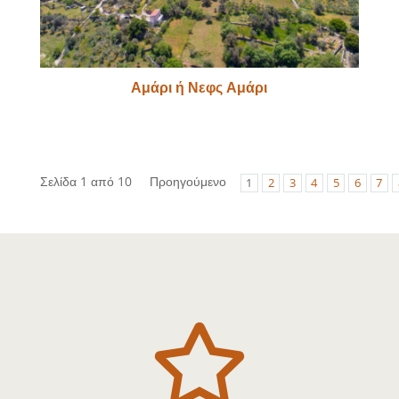
Αμάρι ή Νεφς Αμάρι
Σελίδα 1 από 10
Προηγούμενο
1
2
3
4
5
6
7
