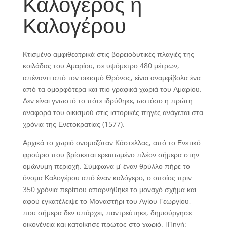
Καλόγερος ή
Καλογέρου
Κτισμένο αμφιθεατρικά στις βορειοδυτικές πλαγιές της
κοιλάδας του Αμαρίου, σε υψόμετρο 480 μέτρων,
απέναντι από τον οικισμό Θρόνος, είναι αναμφίβολα ένα
από τα ομορφότερα και πιο γραφικά χωριά του Αμαρίου.
Δεν είναι γνωστό το πότε ιδρύθηκε, ωστόσο η πρώτη
αναφορά του οικισμού στις ιστορικές πηγές ανάγεται στα
χρόνια της Ενετοκρατίας (1577).
Αρχικά το χωριό ονομαζόταν Κάστελλας, από το Ενετικό
φρούριο που βρίσκεται ερειπωμένο πλέον σήμερα στην
ομώνυμη περιοχή. Σύμφωνα μ’ έναν θρύλλο πήρε το
όνομα Καλογέρου από έναν καλόγερο, ο οποίος πριν
350 χρόνια περίπου απαρνήθηκε το μοναχό σχήμα και
αφού εγκατέλειψε το Μοναστήρι του Αγίου Γεωργίου,
που σήμερα δεν υπάρχει, παντρεύτηκε, δημιούργησε
οικογένεια και κατοίκησε πρώτος στο χωριό. [Πηγή: