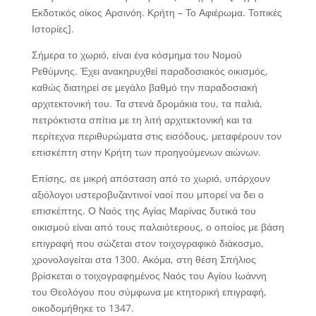
Εκδοτικός οίκος Αρσινόη. Κρήτη – Το Αφιέρωμα. Τοπικές
Ιστορίες].
Σήμερα το χωριό, είναι ένα κόσμημα του Νομού
Ρεθύμνης. Έχει ανακηρυχθεί παραδοσιακός οικισμός,
καθώς διατηρεί σε μεγάλο βαθμό την παραδοσιακή
αρχιτεκτονική του. Τα στενά δρομάκια του, τα παλιά,
πετρόκτιστα σπίτια με τη λιτή αρχιτεκτονική και τα
περίτεχνα περιθυρώματα στις εισόδους, μεταφέρουν τον
επισκέπτη στην Κρήτη των προηγούμενων αιώνων.
Επίσης, σε μικρή απόσταση από το χωριό, υπάρχουν
αξιόλογοι υστεροβυζαντινοί ναοί που μπορεί να δει ο
επισκέπτης. Ο Ναός της Αγίας Μαρίνας δυτικά του
οικισμού είναι από τους παλαιότερους, ο οποίος με βάση
επιγραφή που σώζεται στον τοιχογραφικό διάκοσμο,
χρονολογείται στα 1300. Ακόμα, στη θέση Σπήλιος
βρίσκεται ο τοιχογραφημένος Ναός του Αγίου Ιωάννη
του Θεολόγου που σύμφωνα με κτητορική επιγραφή,
οικοδομήθηκε το 1347.