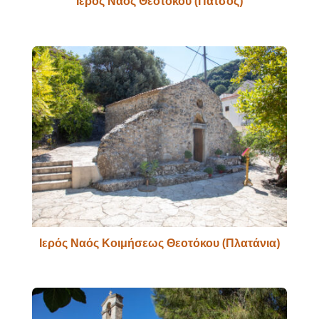
Ιερός Ναός Θεοτόκου (Πατσός)
Ιερός Ναός Κοιμήσεως Θεοτόκου (Πλατάνια)