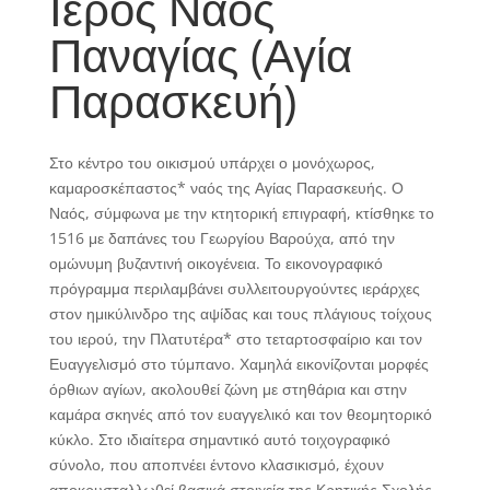
Ιερός Ναός
Παναγίας (Αγία
Παρασκευή)
Στο κέντρο του οικισμού υπάρχει ο μονόχωρος,
καμαροσκέπαστος* ναός της Αγίας Παρασκευής. Ο
Ναός, σύμφωνα με την κτητορική επιγραφή, κτίσθηκε το
1516 με δαπάνες του Γεωργίου Βαρούχα, από την
ομώνυμη βυζαντινή οικογένεια. Το εικονογραφικό
πρόγραμμα περιλαμβάνει συλλειτουργούντες ιεράρχες
στον ημικύλινδρο της αψίδας και τους πλάγιους τοίχους
του ιερού, την Πλατυτέρα* στο τεταρτοσφαίριο και τον
Ευαγγελισμό στο τύμπανο. Χαμηλά εικονίζονται μορφές
όρθιων αγίων, ακολουθεί ζώνη με στηθάρια και στην
καμάρα σκηνές από τον ευαγγελικό και τον θεομητορικό
κύκλο. Στο ιδιαίτερα σημαντικό αυτό τοιχογραφικό
σύνολο, που αποπνέει έντονο κλασικισμό, έχουν
αποκρυσταλλωθεί βασικά στοιχεία της Κρητικής Σχολής,