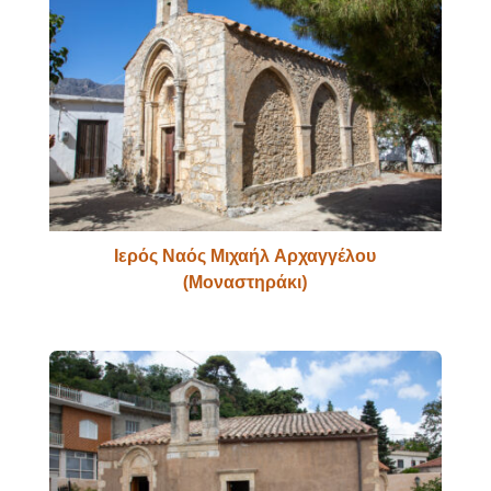
Ιερός Ναός Μιχαήλ Αρχαγγέλου
(Μοναστηράκι)