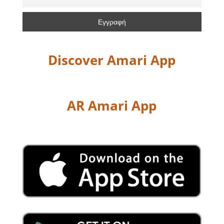
Discover Amari App
AR Amari App