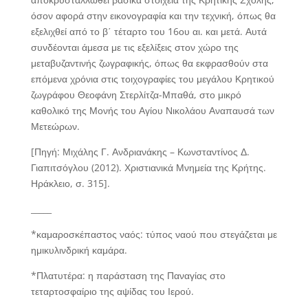
όσον αφορά στην εικονογραφία και την τεχνική, όπως θα
εξελιχθεί από το β΄ τέταρτο του 16ου αι. και μετά. Αυτά
συνδέονται άμεσα με τις εξελίξεις στον χώρο της
μεταβυζαντινής ζωγραφικής, όπως θα εκφρασθούν στα
επόμενα χρόνια στις τοιχογραφίες του μεγάλου Κρητικού
ζωγράφου Θεοφάνη Στερλίτζα-Μπαθά, στο μικρό
καθολικό της Μονής του Αγίου Νικολάου Αναπαυσά των
Μετεώρων.
[Πηγή: Μιχάλης Γ. Ανδριανάκης – Κωνσταντίνος Δ.
Γιαπιτσόγλου (2012). Χριστιανικά Μνημεία της Κρήτης.
Ηράκλειο, σ. 315].
_____
*καμαροσκέπαστος ναός:
τύπος ναού που στεγάζεται με
ημικυλινδρική καμάρα.
*Πλατυτέρα:
η παράσταση της Παναγίας στο
τεταρτοσφαίριο της αψίδας του Ιερού.